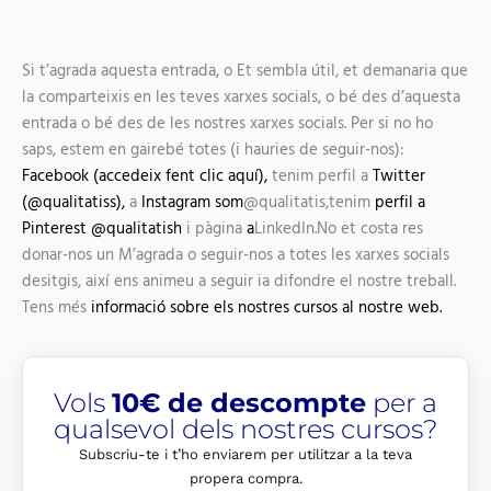
Si t’agrada aquesta entrada, o Et sembla útil, et demanaria que
la comparteixis en les teves xarxes socials, o bé des d’aquesta
entrada o bé des de les nostres xarxes socials. Per si no ho
saps, estem en gairebé totes (i hauries de seguir-nos):
Facebook (accedeix fent clic aquí),
tenim perfil a
Twitter
(@qualitatiss),
a
Instagram som
@qualitatis,tenim
perfil a
Pinterest @qualitatish
i pàgina
a
LinkedIn.No et costa res
donar-nos un M’agrada o seguir-nos a totes les xarxes socials
desitgis, així ens animeu a seguir ia difondre el nostre treball.
Tens més
informació sobre els nostres cursos al nostre web.
Vols
10€ de descompte
per a
qualsevol dels nostres cursos?
Subscriu-te i t’ho enviarem per utilitzar a la teva
propera compra.