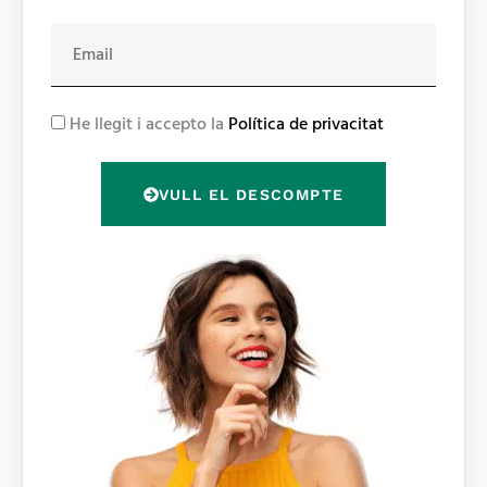
E
m
a
i
R
He llegit i accepto la
Política de privacitat
l
G
P
VULL EL DESCOMPTE
D