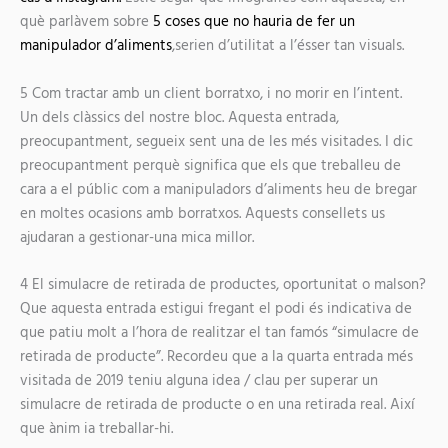
què parlàvem sobre
5 coses que no hauria de fer un
manipulador d’aliments
,serien d’utilitat a l’ésser tan visuals.
5
Com tractar amb un client borratxo, i no morir en l’intent.
Un dels clàssics del nostre bloc. Aquesta entrada,
preocupantment, segueix sent una de les més visitades. I dic
preocupantment perquè significa que els que treballeu de
cara a el públic com a manipuladors d’aliments heu de bregar
en moltes ocasions amb borratxos.
Aquests consellets us
ajudaran a gestionar-una mica millor.
4
El simulacre de retirada de productes, oportunitat o malson?
Que aquesta entrada estigui fregant el podi és indicativa de
que patiu molt a l’hora de realitzar el tan famós “simulacre de
retirada de producte”. Recordeu que a la
quarta entrada més
visitada de 2019
teniu alguna idea / clau per superar un
simulacre de retirada de producte o en una retirada real. Així
que ànim ia treballar-hi.