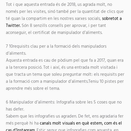
Tot i que aquesta entrada és de 2018, us agrada molt, no
només per les visites, sinó també per la quantitat de clics que
té quan la compartim en les nostres xarxes socials,
sobretot a
Twitter.
Són 8 senzills consells per aprovar, i per tant
aconseguir, el certificat de manipulador d’aliments.
7
10requisits clau per a la formació dels manipuladors
d’aliments.
Aquesta entrada
es cau de pòdium pel que fa a 2017,
quan era
a la tercera posició. Tot i així, és una entrada molt visitada i
que tracta un tema que soleu preguntar molt: els
requisits per
a la formació com a manipulador d’aliments
.Teniu 10 pistes per
aprendre més sobre el tema.
6
Manipulador d’aliments: Infografia sobre les 5 coses que no
has de
fer.
Sabem que les infografies us agraden. De fet, ens agradaria fer
més perquè hi ha
canals molt visuals en què estem, com és el
cas d’Instagram.
Estic segur que infografies com aquesta, en