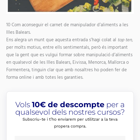
10
Com aconseguir el carnet de manipulador d’aliments a les
Illes Balears.
Ens alegra un munt que aquesta entrada s’hagi colat al
top ten,
per molts motius, entre ells sentimentals, però és important
que la gent que es vulgui formar sobre manipulació d’aliments
en qualsevol de les Illes Balears, Eivissa, Menorca, Mallorca o
Formentera, tinguin clar que amb nosaltres ho poden fer de
forma online i amb totes les garanties.
Vols
10€ de descompte
per a
qualsevol dels nostres cursos?
Subscriu-te i t’ho enviarem per utilitzar a la teva
propera compra.
E