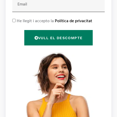
m
a
i
R
He llegit i accepto la
Política de privacitat
l
G
P
VULL EL DESCOMPTE
D