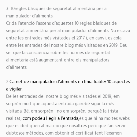
3
10regles bàsiques de seguretat alimentària per al
manipulador d’aliments.
Crida l’atenció l’ascens d’aquestes
10 regles bàsiques de
seguretat alimentària per al manipulador d’aliments.
No estava
entre les entrades
més visitades el 2017
i, en canvi, es cola
entre les entrades del nostre blog més visitades en 2019. Deu
ser que la consciència sobre les normes de seguretat
alimentària està augmentant entre els manipuladors
d’aliments.
2
Carnet de manipulador d’aliments en línia fiable: 10 aspectes
a vigilar.
De les entrades del nostre blog més visitades el 2019, em
sorprèn molt que aquesta entrada gairebé sigui la més
visitada. Bé, em sorprèn i no em sorprèn, perquè la trista
realitat,
com podeu llegir a l’entrada,
és que hi ha moltes webs
que es dediquen al mateix que nosaltres però que fan servir
dubtosos mètodes, com obtenir el certificat fent l’examen