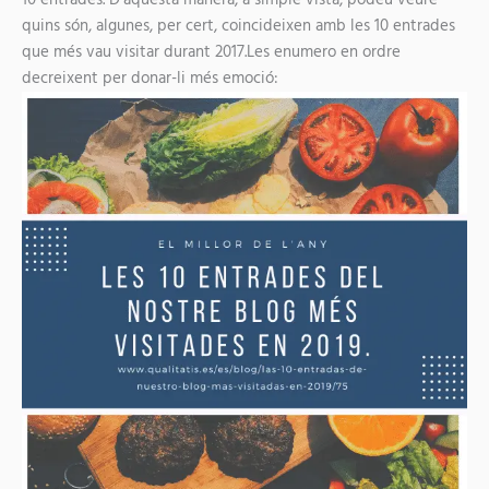
10 entrades. D’aquesta manera, a simple vista, podeu veure
quins són, algunes, per cert, coincideixen amb
les 10 entrades
que més vau visitar durant 201
7.Les enumero en ordre
decreixent per donar-li més emoció: