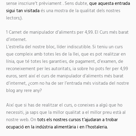
sense inscriure’t prèviament . Sens dubte,
que aquesta entrada
sigui tan visitada
és una mostra de la qualitat dels nostres
lectors;).
1
Carnet de manipulador d’aliments per 4,99. El Curs més barat
d’internet.
L’estrella del nostre bloc, líder indiscutible.
Si teniu un curs
que compleix amb totes les de la llei, que es pot realitzar en
línia, que té totes les garanties, de pagament, d’examen, de
reconeixement per les autoritats, ia sobre ho pots fer per 4,99
euros, sent així el curs de manipulador d’aliments més barat
d’internet,
¿com no ha de ser l’entrada més visitada del nostre
blog any rere any?
Així que si has de realitzar el curs, o coneixes a algú que ho
necessiti, ja saps que la millor qualitat a el millor preu està al
nostre web. On
tots els nostres cursos t’ajudaran a trobar
ocupació en la indústria alimentària i en l’hostaleria.