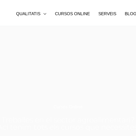
QUALITATIS
CURSOS ONLINE
SERVEIS
BLO
Cursos Online
Treballes en el sector agroalimentari?
Ací tenim tots els cursos que necessites