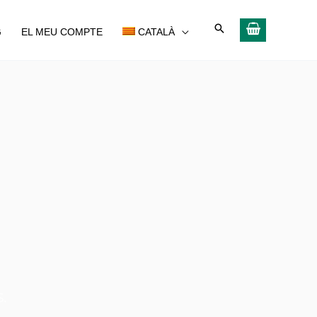
G
EL MEU COMPTE
CATALÀ
.