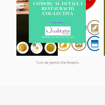
Curs de gestió d'al·lèrgens.