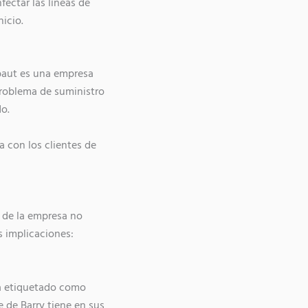
fectar las líneas de
icio.
ebaut es una empresa
problema de suministro
o.
a con los clientes de
 de la empresa no
s implicaciones:
ba etiquetado como
e de Barry tiene en sus