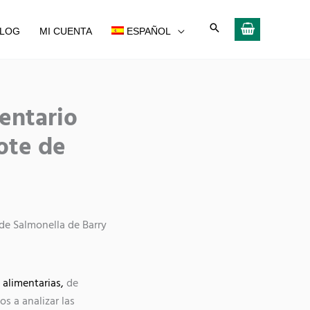
LOG
MI CUENTA
ESPAÑOL
Compartir
entario
en
ote de
de Salmonella de Barry
 alimentarias,
de
s a analizar las