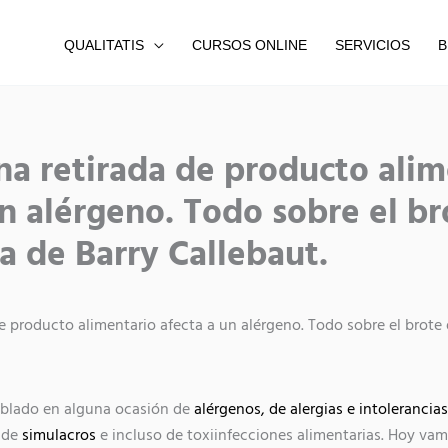
QUALITATIS
CURSOS ONLINE
SERVICIOS
B
Compartir
Compartir
Compartir
a retirada de producto alim
en
en
en
un alérgeno. Todo sobre el br
a de Barry Callebaut.
 producto alimentario afecta a un alérgeno. Todo sobre el brote 
ablado en alguna ocasión de
alérgenos, de alergias e intolerancias
, de
simulacros
e incluso de toxiinfecciones alimentarias. Hoy vamo