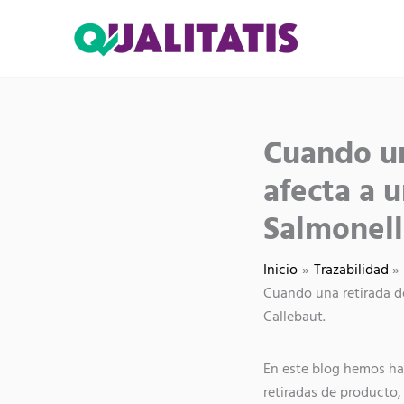
Ir
al
contenido
Compartir
Cuando un
en
afecta a 
Salmonell
Inicio
Trazabilidad
Cuando una retirada de
Callebaut.
En este blog hemos h
retiradas de producto