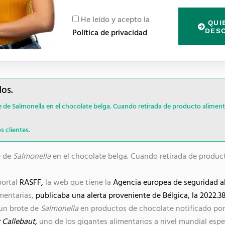
i
R
He leído y acepto la
QUI
l
G
DES
Política de privacidad
P
D
dos.
 de Salmonella en el chocolate belga. Cuando retirada de producto aliment
 clientes.
e de
Salmonella
en el chocolate belga. Cuando retirada de product
portal
RASFF,
la web que tiene la
Agencia europea de seguridad al
imentarias,
publicaba una alerta proveniente de Bélgica, la 2022.
 un brote de
Salmonella
en productos de chocolate notificado por
 Callebaut,
uno de los gigantes alimentarios a nivel mundial espe