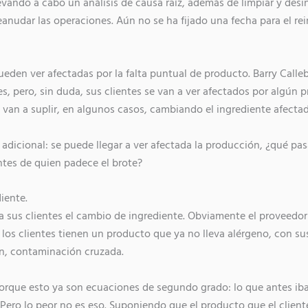
evando a cabo un análisis de causa raíz, además de limpiar y desin
anudar las operaciones. Aún no se ha fijado una fecha para el rein
eden ver afectadas por la falta puntual de producto. Barry Call
, pero, sin duda, sus clientes se van a ver afectados por algún 
van a suplir, en algunos casos, cambiando el ingrediente afectad
adicional: se puede llegar a ver afectada la producción, ¿qué pas
entes de quien padece el brote?
iente.
 sus clientes el cambio de ingrediente. Obviamente el proveedor
y los clientes tienen un producto que ya no lleva alérgeno, con su
n, contaminación cruzada.
orque esto ya son ecuaciones de segundo grado: lo que antes i
 Pero lo peor no es eso. Suponiendo que el producto que el client