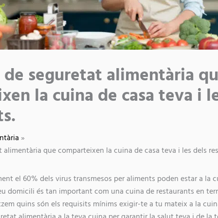
s de seguretat alimentària q
en la cuina de casa teva i l
ts.
ntària
t alimentària que comparteixen la cuina de casa teva i les dels re
nt el 60% dels virus transmesos per aliments poden estar a la cu
eu domicili és tan important com una cuina de restaurants en te
tzem quins són els requisits mínims exigir-te a tu mateix a la cuin
etat alimentària a la teva cuina per garantir la salut teva i de la t