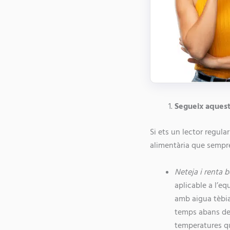
Segueix aquests
Si ets un lector regul
alimentària que sempre 
Neteja i renta b
aplicable a l’eq
amb aigua tèbia
temps abans de r
temperatures qu