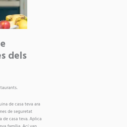
ue
es dels
staurants.
ina de casa teva ara
rmes de seguretat
a de casa teva. Aplica
eva família. Ací van