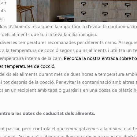
carn
ots
sos
ors d’aliments recalquem la importància d’evitar la contaminaci
t dels aliments que tu i la teva família mengeu.
diverses temperatures recomanades per diferents carns. Assegure
us a la temperatura de cocció segons quins aliments i utilitza un 
 temperatura interna de la carn.
Recorda la nostra entrada sobre l’
es temperatures de cocció.
eixis els aliments durant més de dues hores a temperatura ambie
s i tot després de la cocció. Per evitar la contaminació amb altres 
ts en un recipient amb tapa o guarda’ls en una bossa de plàstic
ontrola les dates de caducitat dels aliments.
pot passar, però controla el que emmagatzemes a la nevera o al 
caducat. Assegura’t saber quan llençar el menjar i quan no. Però 