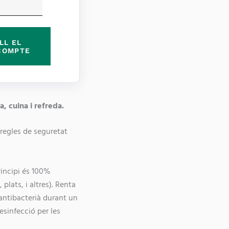
LL EL
COMPTE
, cuina i refreda.
 regles de seguretat
rincipi és 100%
 plats, i altres). Renta
antibacterià durant un
desinfecció per les