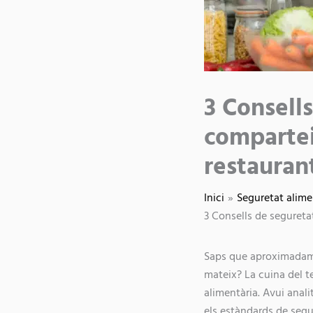
3 Consell
comparteix
restauran
Inici
Seguretat alime
3 Consells de segureta
Saps que aproximadame
mateix? La cuina del t
alimentària. Avui anali
els estàndards de segur