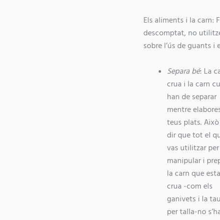
Els aliments i la carn:
descomptat, no utilitz
sobre l’ús de guants i 
Separa bé
: La c
crua i la carn cu
han de separar
mentre elabore
teus plats. Això
dir que tot el q
vas utilitzar per
manipular i pre
la carn que est
crua -com els
ganivets i la ta
per talla-no s’h