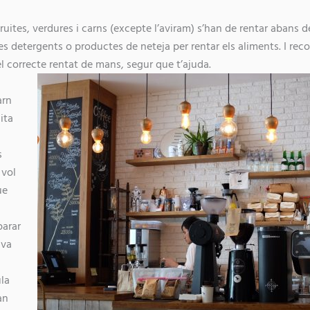
 Fruites, verdures i carns (excepte l’aviram) s’han de rentar abans d
es detergents o productes de neteja per rentar els aliments. I rec
el correcte rentat de mans, segur que t’ajuda.
arn
ita
s
 vol
ue
parar
ava
ula
an