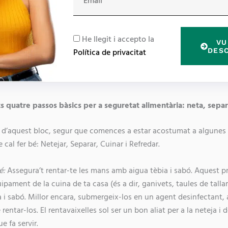
m
a
i
R
He llegit i accepto la
VU
l
G
DES
Política de privacitat
P
D
 quatre passos bàsics per a seguretat alimentària: neta, separa
ar d’aquest bloc, segur que comences a estar acostumat a algunes
cal fer bé: Netejar, Separar, Cuinar i Refredar.
é:
Assegura’t rentar-te les mans amb aigua tèbia i sabó. Aquest p
uipament de la cuina de ta casa (és a dir, ganivets, taules de tallar,
 i sabó. Millor encara, submergeix-los en un agent desinfectant, 
entar-los. El rentavaixelles sol ser un bon aliat per a la neteja i 
e fa servir.