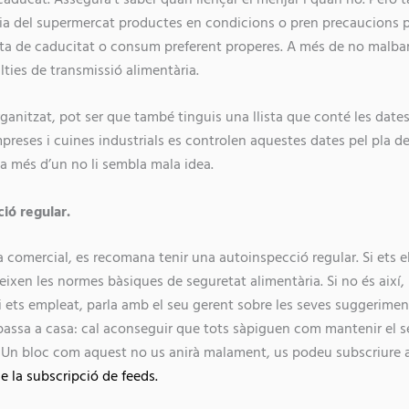
ria del supermercat productes en condicions o pren precaucions per
a de caducitat o consum preferent properes. A més de no malbara
alties de transmissió alimentària.
organitzat, pot ser que també tinguis una llista que conté les dat
preses i cuines industrials es controlen aquestes dates pel pla de
 a més d’un no li sembla mala idea.
ió regular.
a comercial, es recomana tenir una autoinspecció regular. Si ets el
eixen les normes bàsiques de seguretat alimentària. Si no és així,
Si ets empleat, parla amb el seu gerent sobre les seves suggerime
 passa a casa: cal aconseguir que tots sàpiguen com mantenir el 
 Un bloc com aquest no us anirà malament, us podeu subscriure a
e la subscripció de feeds.