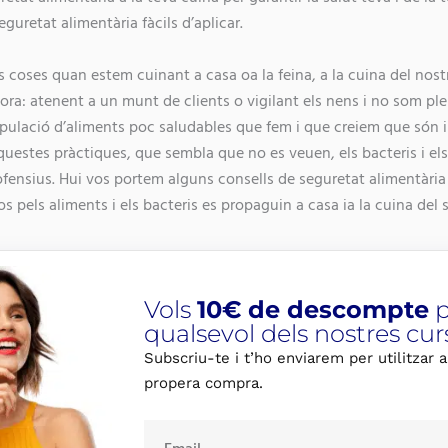
guretat alimentària fàcils d’aplicar.
 coses quan estem cuinant a casa oa la feina, a la cuina del nostr
ora: atenent a un munt de clients o vigilant els nens i no som p
pulació d’aliments poc saludables que fem i que creiem que són i
estes pràctiques, que sembla que no es veuen, els bacteris i els 
ofensius.
Hui vos portem alguns consells de seguretat alimentària
s pels aliments i els bacteris es propaguin a casa ia la cuina del s
Vols
10€ de descompte
p
qualsevol dels nostres cur
Subscriu-te i t’ho enviarem per utilitzar a
propera compra.
E