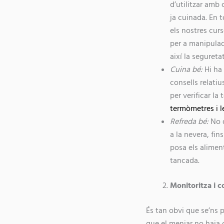
d’utilitzar amb 
ja cuinada. En t
els nostres cur
per a manipulad
així la segureta
Cuina bé:
Hi ha 
consells relati
per verificar la
termòmetres i l
Refreda bé:
No d
a la nevera, fin
posa els alimen
tancada.
Monitoritza i c
És tan obvi que se’ns 
que el menjar no haja 