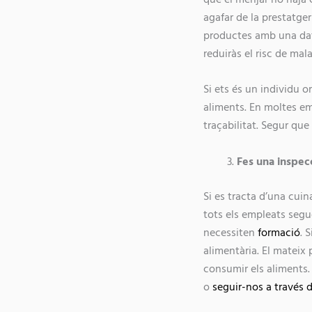
agafar de la prestatge
productes amb una dat
reduiràs el risc de mal
Si ets és un individu 
aliments. En moltes em
traçabilitat. Segur que
Fes una inspecc
Si es tracta d’una cuin
tots els empleats segu
necessiten
formació
. 
alimentària. El mateix
consumir els aliments.
o
seguir-nos a través d