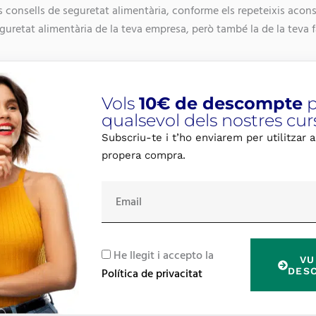
 consells de seguretat alimentària, conforme els repeteixis acons
eguretat alimentària de la teva empresa, però també la de la teva f
Vols
10€ de descompte
p
qualsevol dels nostres cur
Subscriu-te i t’ho enviarem per utilitzar a
propera compra.
E
m
a
i
R
He llegit i accepto la
VU
l
G
DES
Política de privacitat
P
D