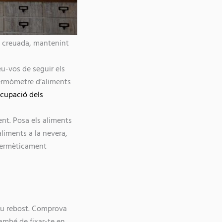
ó creuada, mantenint
u-vos de seguir els
termòmetre d’aliments
ocupació dels
nt. Posa els aliments
aliments a la nevera,
 hermèticament
teu rebost. Comprova
també de fixar-te en