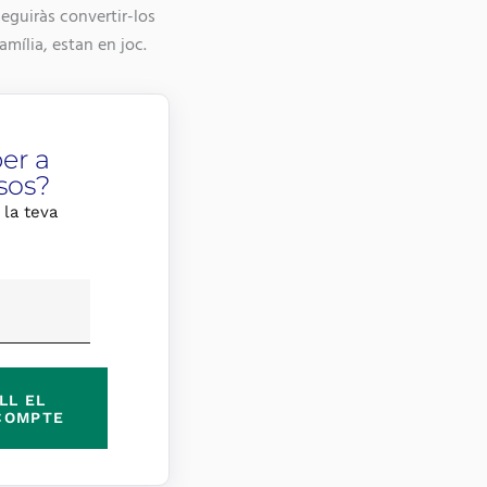
eguiràs convertir-los
amília, estan en joc.
er a
sos?
 la teva
LL EL
COMPTE