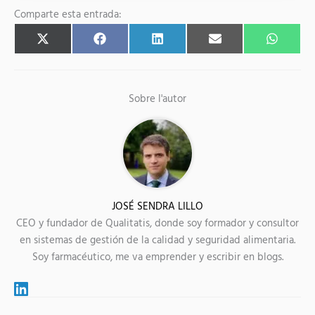
Comparte esta entrada:
Share
Share
Share
Share
Share
X
F
L
E
W
on
on
on
on
on
(
a
i
m
h
T
c
n
a
a
w
e
k
i
t
i
b
e
l
s
t
o
d
A
Sobre l'autor
t
o
I
p
e
k
n
p
r
)
JOSÉ SENDRA LILLO
CEO y fundador de Qualitatis, donde soy formador y consultor
en sistemas de gestión de la calidad y seguridad alimentaria.
Soy farmacéutico, me va emprender y escribir en blogs.