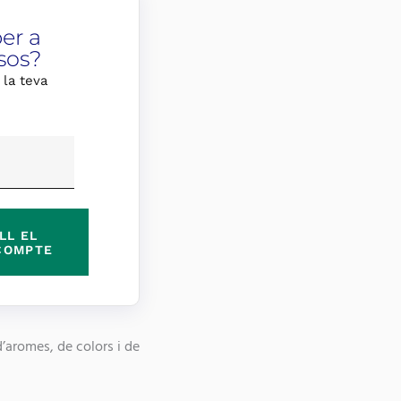
er a
sos?
 la teva
LL EL
COMPTE
d’aromes, de colors i de