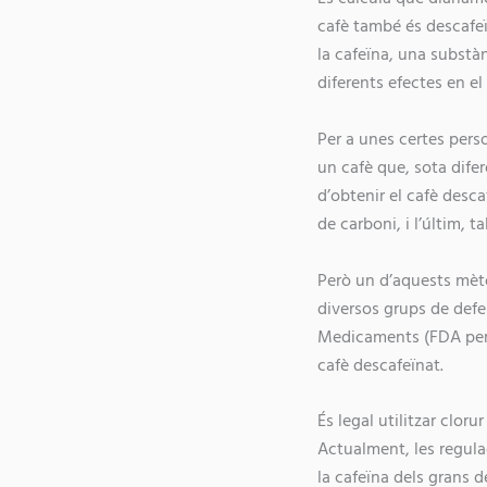
cafè també és descafeï
la cafeïna, una substàn
diferents efectes en el
Per a unes certes perso
un cafè que, sota dife
d’obtenir el cafè desca
de carboni, i l’últim,
Però un d’aquests mèto
diversos grups de defe
Medicaments (FDA per l
cafè descafeïnat.
És legal utilitzar cloru
Actualment, les regula
la cafeïna dels grans 