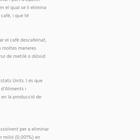
 el qual se li elimina
cafè, i que té
ar el cafè descafeïnat,
en moltes maneres
rur de metilè o diòxid
tats Units. I és que
 d’Aliments i
è en la producció de
ssolvent per a eliminar
r milió (0,001%) en