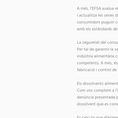
A més, l’EFSA avalua re
i actualitza les seves 
consumidors puguin con
amb els estàndards de q
La seguretat del cons
Per tal de garantir la 
indústria alimentària c
competents. A més, és
fabricació i control de
Els dissolvents aliment
Com vos comptem a l’ini
denúncia presentada pe
dissolvent que es cone
Es calcula que diàriam