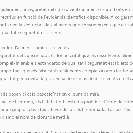
gularment la seguretat dels dissolvents alimentaris utilitzats en l
directrius en funció de l’evidència científica disponible. Això garan
fiar en la seguretat dels aliments que consumeixen i que els fa
ualitat i seguretat establerts.
umidor d’aliments amb dissolvents.
seguretat del consumidor, és fonamental que els dissolvents aliment
ompleixin amb els estàndards de qualitat i seguretat establerts pe
 important que els fabricants d’aliments compleixin amb les bone
 qualitat per a evitar la presència de residus de dissolvents en els 
aris posen al cafè descafeïnat en el punt de mira.
ci de l’entrada, els Estats Units estudia prohibir el “cafè descafeï
r un grup d’activistes a favor de la salut informada. Tot per l’ús
ix amb el nom de clorur de metilè.
ent es consumeixen 2.600 milions de tasses de cafè en tot el plane