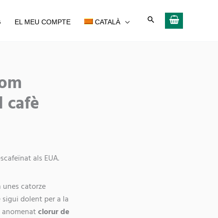
G
EL MEU COMPTE
CATALÀ
Share
com
on
l cafè
escafeïnat als EUA.
an unes catorze
 sigui dolent per a la
ent anomenat
clorur de