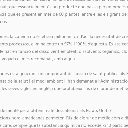
nat, que essencialment és un producte que passa per un procés en
cia que és present en més de 60 plantes, entre elles els grans del 
 cos.
nes, la cafeïna no és el seu millor amic i d’ací la necessitat de cre
rents processos, elimina entre un 97% i 100% d’aquesta. Existeix
feïnat en funció del dissolvent empleat: dissolvents orgànics, clo
 tal vegada el més recomanat, amb aigua.
des està generant una important discussió de salut pública als Es
nsa de la salut i el medi ambient li han demanat a l’Administració
es seves sigles en anglès) que prohibeixi l’ús de clorur de metil
r de metilè per a obtenir cafè descafeïnat als Estats Units?
cions nord-americanes permeten l’ús de clorur de metilè com a di
de cafè, sempre que la substància química no excedeixi 10 parts pe