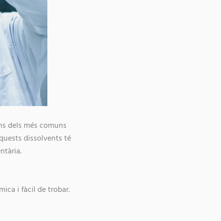
guns dels més comuns
’aquests dissolvents té
ntària.
ica i fàcil de trobar.