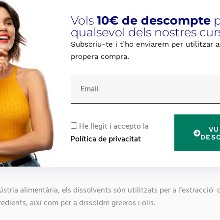
Vols
10€ de descompte
p
qualsevol dels nostres cur
Subscriu-te i t’ho enviarem per utilitzar a
propera compra.
E
m
a
i
R
He llegit i accepto la
VU
l
G
DES
Política de privacitat
P
D
ústria alimentària, els dissolvents són utilitzats per a l’extracció 
edients, així com per a dissoldre greixos i olis.