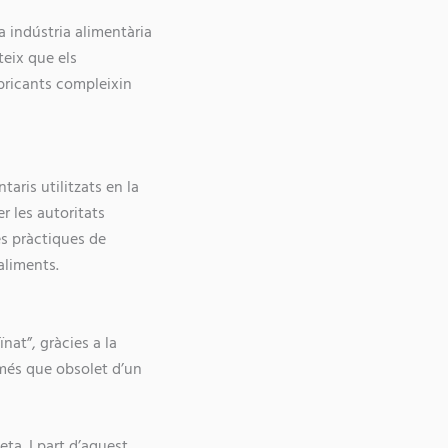
a indústria alimentària
teix que els
bricants compleixin
aris utilitzats en la
r les autoritats
s pràctiques de
aliments.
nat”, gràcies a la
 més que obsolet d’un
ta. I part d’aquest