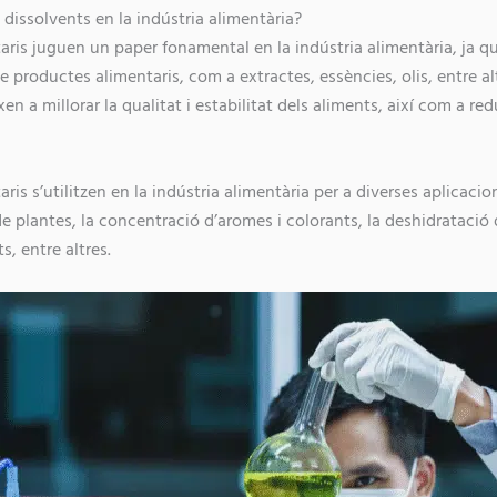
 dissolvents en la indústria alimentària?
taris juguen un paper fonamental en la indústria alimentària, ja 
productes alimentaris, com a extractes, essències, olis, entre alt
en a millorar la qualitat i estabilitat dels aliments, així com a red
aris s’utilitzen en la indústria alimentària per a diverses aplicaci
 plantes, la concentració d’aromes i colorants, la deshidratació d
s, entre altres.