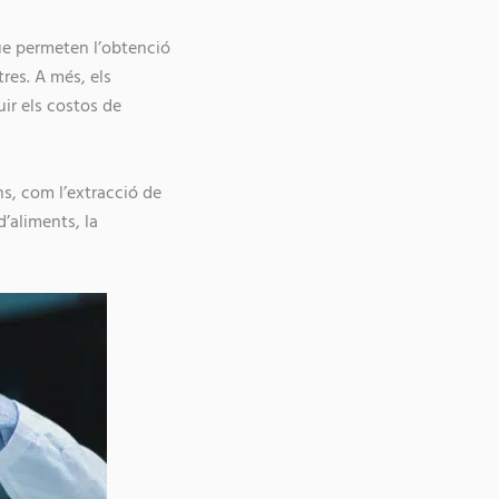
que permeten l’obtenció
res. A més, els
uir els costos de
ons, com l’extracció de
’aliments, la