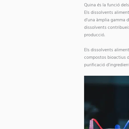
Quina és la funció dels
Els dissolvents alimen
d’una àmplia gamma de 
dissolvents contribueix
producció.
Els dissolvents aliment
compostos bioactius de
purificació d’ingredient