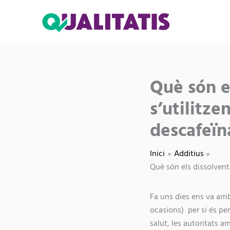
Vés
al
contingut
Share
Què són e
on
s’utilitze
descafeïn
Inici
Additius
Què són els dissolvents
Fa uns dies ens va arri
ocasions) per si és per
salut, les autoritats 