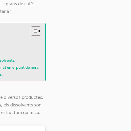
ls grans de cafè”.
tària?
solvents.
ïnat en el punt de mira.
s.
de diversos productes.
, els dissolvents són
 estructura química.