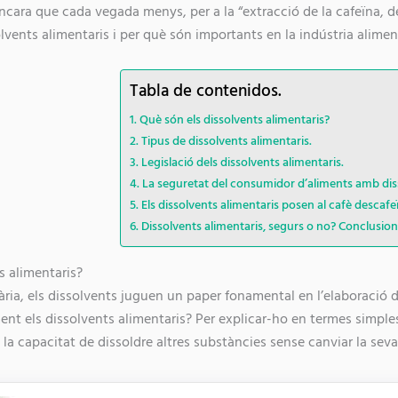
encara que cada vegada menys, per a la “extracció de la cafeïna, de
lvents alimentaris i per què són importants en la indústria alimen
Tabla de contenidos.
Què són els dissolvents alimentaris?
Tipus de dissolvents alimentaris.
Legislació dels dissolvents alimentaris.
La seguretat del consumidor d’aliments amb dis
Els dissolvents alimentaris posen al cafè descafe
Dissolvents alimentaris, segurs o no? Conclusion
s alimentaris?
tària, els dissolvents juguen un paper fonamental en l’elaboració 
nt els dissolvents alimentaris? Per explicar-ho en termes simples
la capacitat de dissoldre altres substàncies sense canviar la seva