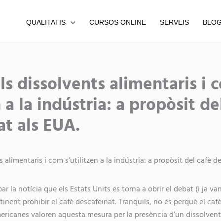
QUALITATIS
CURSOS ONLINE
SERVEIS
BLO
Share
Share
Share
ls dissolvents alimentaris i 
on
on
on
n a la indústria: a propòsit de
at als EUA.
 alimentaris i com s’utilitzen a la indústria: a propòsit del cafè d
bar la notícia que els Estats Units es torna a obrir el debat (i ja v
tinent prohibir el cafè descafeïnat. Tranquils, no és perquè el cafè
americanes valoren aquesta mesura per la presència d’un dissolv