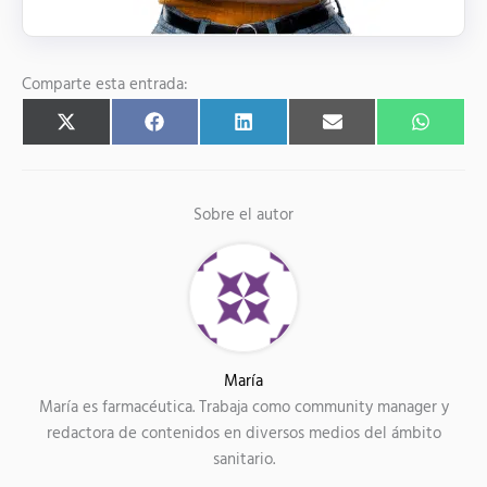
Comparte esta entrada:
Compartir
Compartir
Compartir
Compartir
Compart
X
F
L
E
W
en
en
en
en
en
(
a
i
m
h
T
c
n
a
a
w
e
k
i
t
i
b
e
l
s
t
o
d
A
Sobre el autor
t
o
I
p
e
k
n
p
r
)
María
María es farmacéutica. Trabaja como community manager y
redactora de contenidos en diversos medios del ámbito
sanitario.