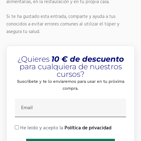
alimentarias, en la restauración y en tu propia casa.
Si te ha gustado esta entrada, comparte y ayuda a tus
conocidos a evitar errores comunes al utilizar el túper y
asegura tu salud.
¿Quieres
10 € de descuento
para cualquiera de nuestros
cursos?
Suscríbete y te lo enviaremos para usar en tu próxima
compra.
E
m
a
i
R
He leído y acepto la
Política de privacidad
l
G