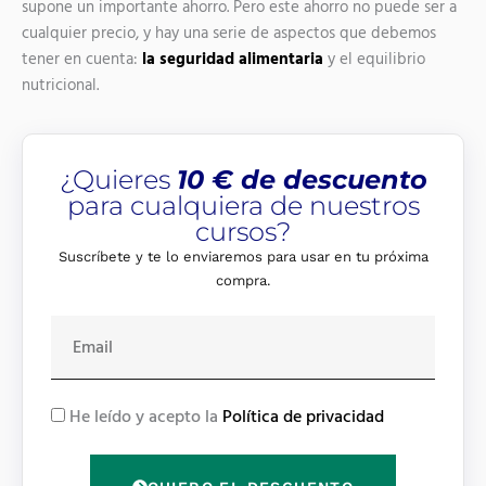
supone un importante ahorro.
Pero este ahorro no puede ser a
cualquier precio, y hay una serie de aspectos que debemos
tener en cuenta:
la seguridad alimentaria
y el equilibrio
nutricional.
¿Quieres
10 € de descuento
para cualquiera de nuestros
cursos?
Suscríbete y te lo enviaremos para usar en tu próxima
compra.
E
m
a
i
R
He leído y acepto la
Política de privacidad
l
G
P