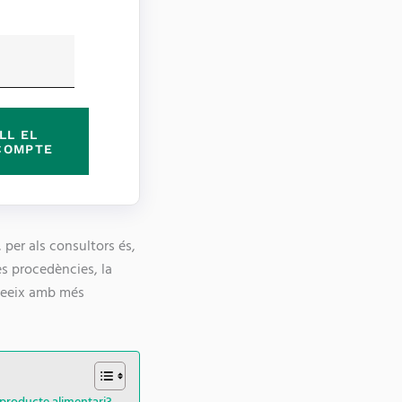
LL EL
COMPTE
per als consultors és,
es procedències, la
cceeix amb més
 producte alimentari?