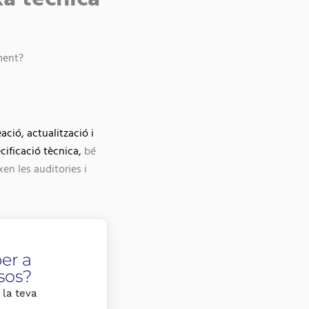
ment?
eació, actualització i
ificació tècnica,
bé
en les auditories i
er a
sos?
 la teva