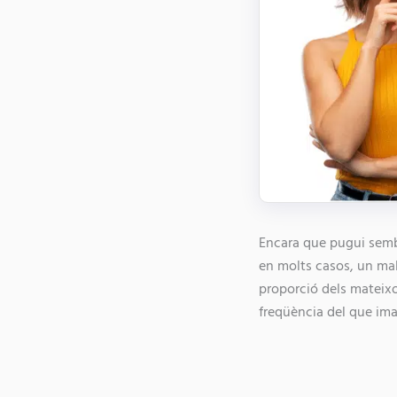
Encara que pugui sembl
en molts casos, un mal 
proporció dels mateixo
freqüència del que ima