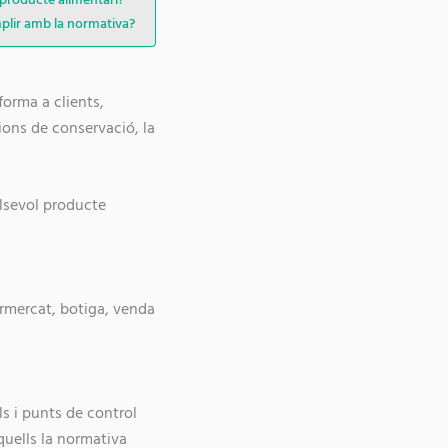
mplir amb la normativa?
forma a clients,
ions de conservació, la
alsevol producte
rmercat, botiga, venda
s i punts de control
quells la normativa