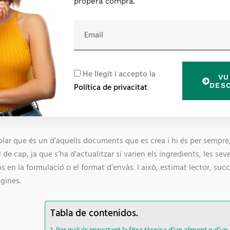
propera compra.
E
m
a
i
R
He llegit i accepto la
VU
l
G
DES
Política de privacitat
P
D
ar que és un d’aquells documents que es crea i hi és per sempre, 
de cap, ja que s’ha d’actualitzar si varien els ingredients, les sev
s en la formulació o el format d’envàs. I això, estimat lector, su
gines.
Tabla de contenidos.
Per què és important la fitxa tècnica d’un aliment o d’un