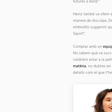
futures a bord.”
Heinz també va oferir 
manera de disculpa. De
embrolllo suggerint qu
Squirt”.
Comptar amb un
equi
No sabem què va succe
voldríem estar a la pel
matèria
, no dubtes en 
detalls com el que t’he