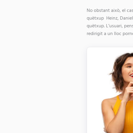
No obstant això, el ca
quètxup Heinz, Daniel 
quètxup. L’usuari, pen
redirigit a un lloc p