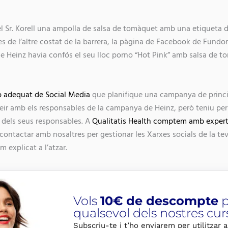
el Sr. Korell una ampolla de salsa de tomàquet amb una etiqueta d
s de l’altre costat de la barrera, la pàgina de Facebook de Fundor
e Heinz havia confós el seu lloc porno “Hot Pink” amb salsa de t
p adequat de Social Media
que planifique una campanya de princip
ir amb els responsables de la campanya de Heinz, però teniu per
l dels seus responsables. A
Qualitatis Health comptem amb expert
contactar amb nosaltres per gestionar les Xarxes socials de la te
m explicat a l’atzar.
Vols
10€ de descompte
p
qualsevol dels nostres cur
Subscriu-te i t’ho enviarem per utilitzar a