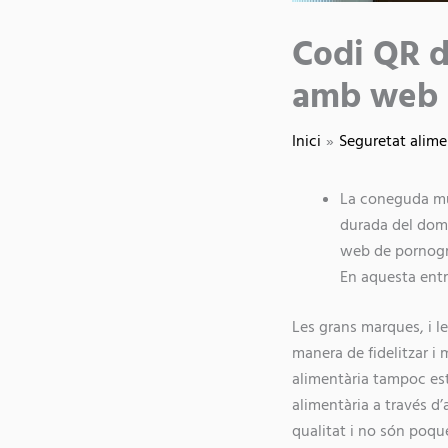
Codi QR d
amb web 
Inici
Seguretat alime
La coneguda mul
durada del domi
web de pornograf
En aquesta entr
Les grans marques, i l
manera de fidelitzar i 
alimentària tampoc es
alimentària a través d
qualitat i no són poq