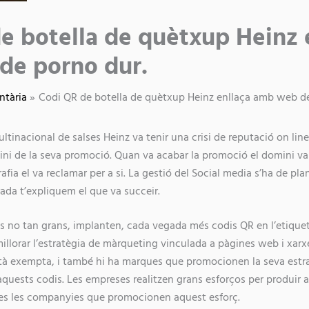
e botella de quètxup Heinz 
de porno dur.
ntària
Codi QR de botella de quètxup Heinz enllaça amb web de
tinacional de salses Heinz va tenir una crisi de reputació on line
ni de la seva promoció. Quan va acabar la promoció el domini va 
ia el va reclamar per a si. La gestió del Social media s’ha de planif
ada t’expliquem el que va succeir.
es no tan grans, implanten, cada vegada més codis QR en l’etique
millorar l’estratègia de màrqueting vinculada a pàgines web i xarx
tà exempta, i també hi ha marques que promocionen la seva estra
’aquests codis. Les empreses realitzen grans esforços per produir 
ues les companyies que promocionen aquest esforç.