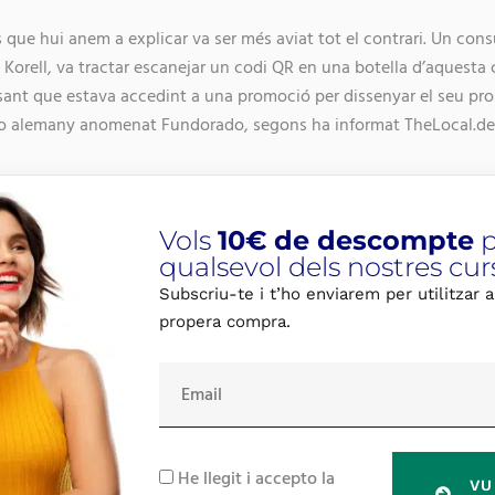
s que hui anem a explicar va ser més aviat tot el contrari. Un co
Korell, va tractar escanejar un codi QR en una botella d’aquest
sant que estava accedint a una promoció per dissenyar el seu prop
orno alemany anomenat Fundorado, segons ha informat TheLocal.de
Vols
10€ de descompte
p
qualsevol dels nostres cur
Subscriu-te i t’ho enviarem per utilitzar a
propera compra.
E
m
a
i
R
He llegit i accepto la
VU
l
G