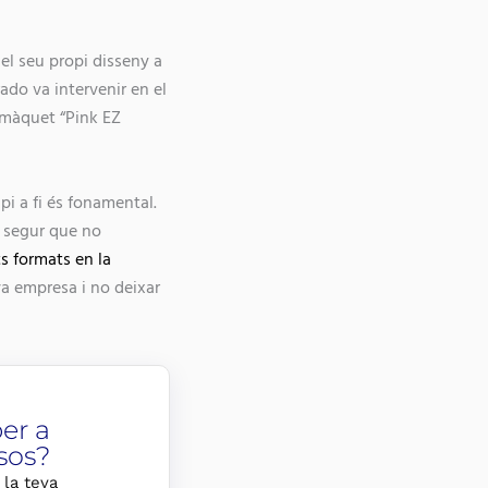
el seu propi disseny a
ado va intervenir en el
omàquet “Pink EZ
i a fi és fonamental.
 segur que no
s formats en la
va empresa i no deixar
er a
sos?
 la teva