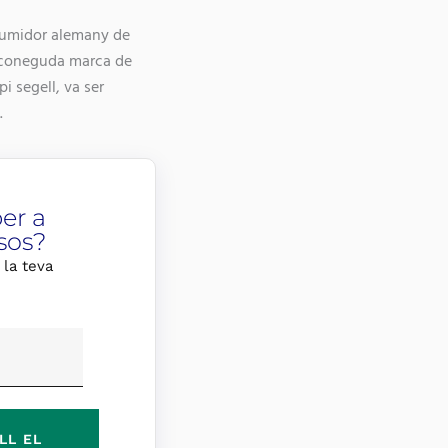
nsumidor alemany de
a coneguda marca de
i segell, va ser
.
er a
sos?
 la teva
LL EL