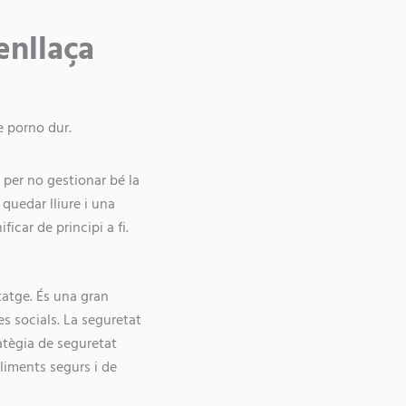
enllaça
 porno dur.
 per no gestionar bé la
quedar lliure i una
icar de principi a fi.
tatge. És una gran
es socials. La seguretat
tègia de seguretat
aliments segurs i de