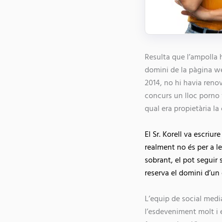
Resulta que l’ampolla h
domini de la pàgina we
2014, no hi havia renov
concurs un lloc porno 
qual era propietària l
El Sr. Korell va escriu
realment no és per a le
sobrant, el pot seguir 
reserva el domini d’un 
L’equip de social med
l’esdeveniment molt i