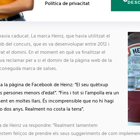
DES
Política de privacitat
P
D
avia caducat. La marca Heinz, que havia utilitzat el
b del concurs, que es va desenvolupar entre 2012 i
at el domini. En el moment en què va finalitzar el
va reclamar per a si el domini de la pàgina web de la
a coneguda marca de salses.
re a la pàgina de Facebook de Heinz: “El seu quètxup
s persones menors d’edat”. “Fins i tot si l’ampolla era un
sent en moltes llars. És incomprensible que no hi hagi
o dos anys. Realment no costa la terra”.
ia de Heinz va respondre: “Realment lamentem
 estem feliços de prendre els seus suggeriments de com implem