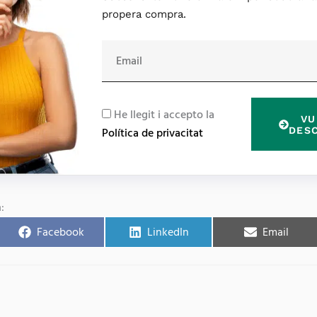
propera compra.
E
m
a
i
R
He llegit i accepto la
VU
l
G
DES
Política de privacitat
P
D
:
Facebook
LinkedIn
Email