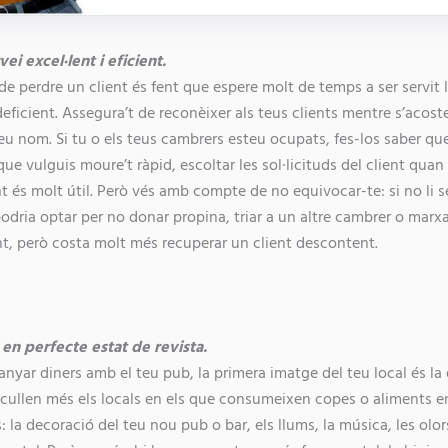
vei excel·lent i eficient.
e perdre un client és fent que espere molt de temps a ser servit l
ficient. Assegura’t de reconèixer als teus clients mentre s’acosten
seu nom. Si tu o els teus cambrers esteu ocupats, fes-los saber qu
que vulguis moure’t ràpid, escoltar les sol·licituds del client quan
t és molt útil. Però vés amb compte de no equivocar-te: si no li se
odria optar per no donar propina, triar a un altre cambrer o marxa
t, però costa molt més recuperar un client descontent.
l en perfecte estat de revista.
uanyar diners amb el teu pub, la primera imatge del teu local és la
cullen més els locals en els que consumeixen copes o aliments en
: la decoració del teu nou pub o bar, els llums, la música, les olor