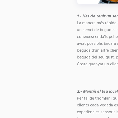
1.- Has de tenir un ser
La manera més ràpida d
un servei de begudes de
coneixes: crida’ls pel 
aviat possible. Encara 
beguda d’un altre clien
beguda del seu gust, p
Costa guanyar un clien
2.- Mantín el teu loca
Per tal de triomfar i g
clients cada vegada es
experiències sensorials