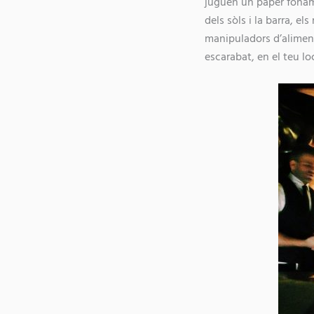
juguen un paper foname
dels sòls i la barra, e
manipuladors d’aliment
escarabat, en el teu lo