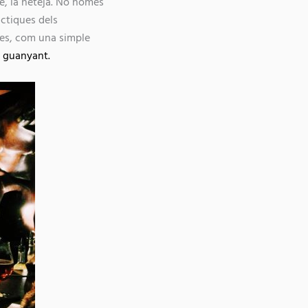
e, la neteja. No només
àctiques dels
gues, com una simple
s guanyant.