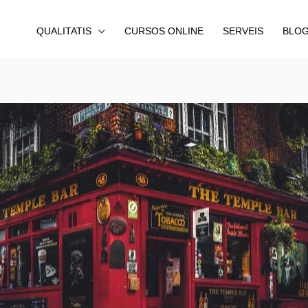
QUALITATIS
CURSOS ONLINE
SERVEIS
BLO
Share
Share
Share
on
on
on