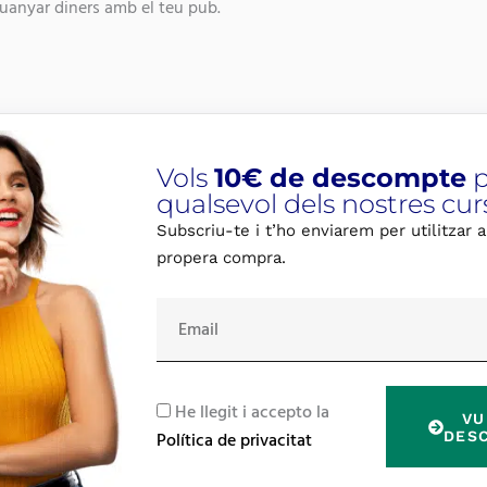
guanyar diners amb el teu pub.
Vols
10€ de descompte
p
qualsevol dels nostres cur
Subscriu-te i t’ho enviarem per utilitzar a
propera compra.
E
m
a
i
R
He llegit i accepto la
VU
l
G
DES
Política de privacitat
P
D