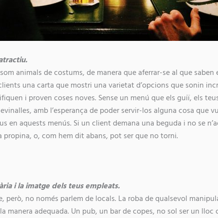
atractiu.
 som animals de costums, de manera que aferrar-se al que saben 
clients una carta que mostri una varietat d’opcions que sonin incr
ifiquen i proven coses noves. Sense un menú que els guiï, els teu
evinalles, amb l’esperança de poder servir-los alguna cosa que v
us en aquests menús. Si un client demana una beguda i no se n’ad
va propina, o, com hem dit abans, pot ser que no torni.
ria i la imatge dels teus empleats.
ne, però, no només parlem de locals. La roba de qualsevol manipul
e la manera adequada. Un pub, un bar de copes, no sol ser un lloc 