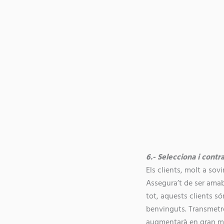
6.- Selecciona i cont
Els clients, molt a sov
Assegura’t de ser amab
tot, aquests clients s
benvinguts. Transmetr
augmentarà en gran mes