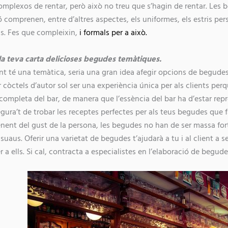
mplexos de rentar, però això no treu que s’hagin de rentar. Les 
 comprenen, entre d’altres aspectes, els uniformes, els estris per
s. Fes que compleixin,
i formals per a això.
 la teva carta delicioses begudes temàtiques.
rant té una temàtica, seria una gran idea afegir opcions de begudes
 còctels d’autor sol ser una experiència única per als clients pe
 completa del bar, de manera que l’essència del bar ha d’estar re
egura’t de trobar les receptes perfectes per als teus begudes que 
nent del gust de la persona, les begudes no han de ser massa for
uaus. Oferir una varietat de begudes t’ajudarà a tu i al client a 
 a ells. Si cal, contracta a especialistes en l’elaboració de begude