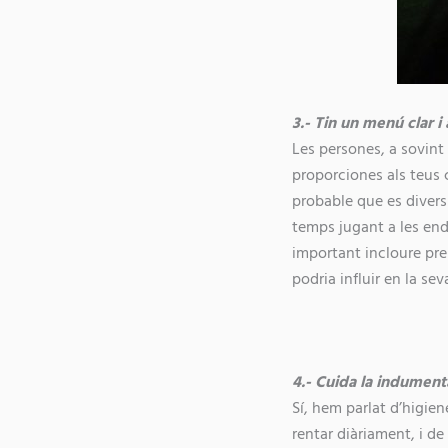
3.- Tin un menú clar i 
Les persones, a sovint
proporciones als teus 
probable que es divers
temps jugant a les end
important incloure pre
podria influir en la se
4.- Cuida la indumentà
Sí, hem parlat d’higie
rentar diàriament, i d