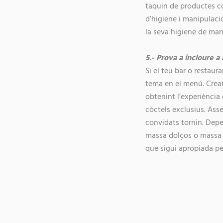
taquin de productes co
d’higiene i manipulació
la seva higiene de man
5.- Prova a incloure a
Si el teu bar o restau
tema en el menú. Crear
obtenint l’experiència
còctels exclusius. Ass
convidats tornin. Depe
massa dolços o massa s
que sigui apropiada per