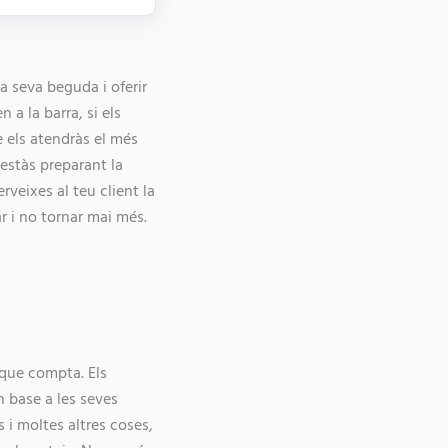
a seva beguda i oferir
 a la barra, si els
e els atendràs el més
 estàs preparant la
rveixes al teu client la
r i no tornar mai més.
 que compta. Els
 base a les seves
s i moltes altres coses,