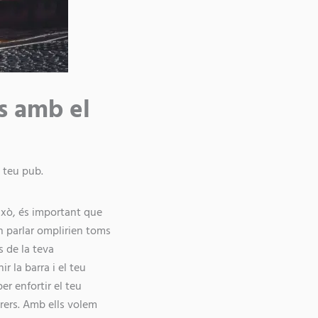
rs amb el
l teu pub.
ixò, és important que
n parlar omplirien toms
s de la teva
 la barra i el teu
er enfortir el teu
rers. Amb ells volem