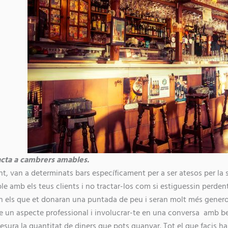
racta a cambrers amables.
int, van a determinats bars específicament per a ser atesos per la 
le amb els teus clients i no tractar-los com si estiguessin perden
ón els que et donaran una puntada de peu i seran molt més genero
e un aspecte professional i involucrar-te en una conversa amb 
ura la quantitat de diners que pots guanyar. Tot el que facis ha