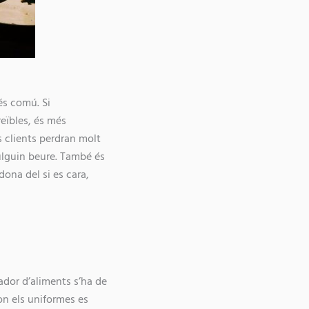
és comú. Si
eïbles, és més
s clients perdran molt
ulguin beure. També és
ona del si es cara,
ador d’aliments s’ha de
on els uniformes es