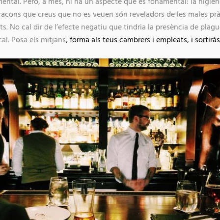
ntal. Però, a més, hi ha un aspecte que és fonamental: la higien
ls racons que creus que no es veuen són reveladors de les males pr
s. No cal dir de l’efecte negatiu que tindria la presència de pla
cal. Posa els mitjans
, forma als teus cambrers i empleats, i sortirà