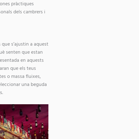
bones pràctiques
sonals dels cambrers i
 que s’ajustin a aquest
rquè senten que estan
presentada en aquests
faran que els teus
tes o massa fluixes,
seleccionar una beguda
s.