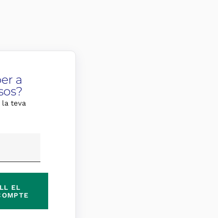
er a
sos?
 la teva
LL EL
COMPTE