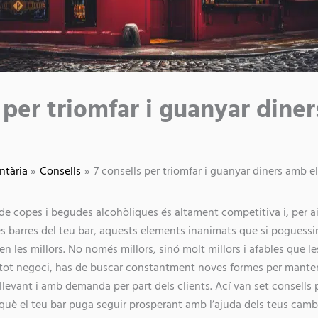
 per triomfar i guanyar dine
ntària
Consells
7 consells per triomfar i guanyar diners amb e
i de copes i begudes alcohòliques és altament competitiva i, per a
s barres del teu bar, aquests elements inanimats que si poguessi
uen les millors. No només millors, sinó molt millors i afables que le
ot negoci, has de buscar constantment noves formes per mantenir
llevant i amb demanda per part dels clients. Ací van set consells p
què el teu bar puga seguir prosperant amb l’ajuda dels teus camb