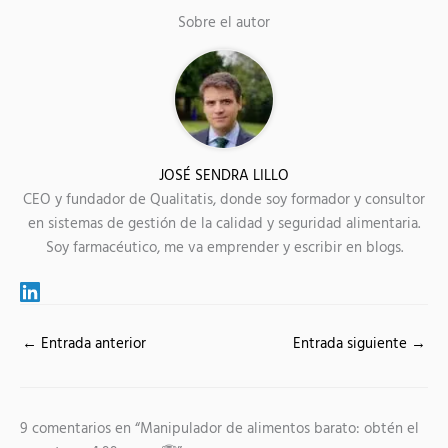
t
o
d
A
Sobre el autor
t
o
I
p
e
k
n
p
r
)
JOSÉ SENDRA LILLO
CEO y fundador de Qualitatis, donde soy formador y consultor
en sistemas de gestión de la calidad y seguridad alimentaria.
Soy farmacéutico, me va emprender y escribir en blogs.
←
Entrada anterior
Entrada siguiente
→
9 comentarios en “Manipulador de alimentos barato: obtén el