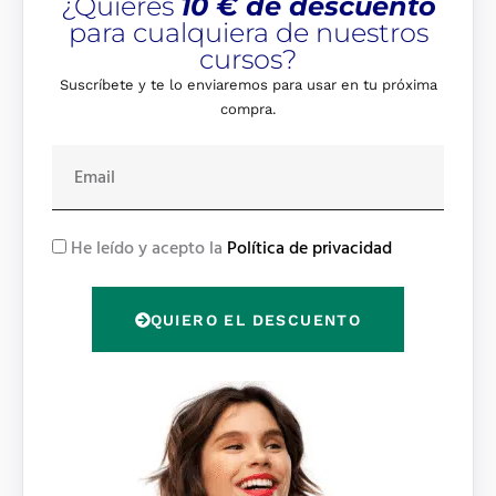
¿Quieres
10 € de descuento
para cualquiera de nuestros
cursos?
Suscríbete y te lo enviaremos para usar en tu próxima
compra.
E
m
a
i
R
He leído y acepto la
Política de privacidad
l
G
P
QUIERO EL DESCUENTO
D