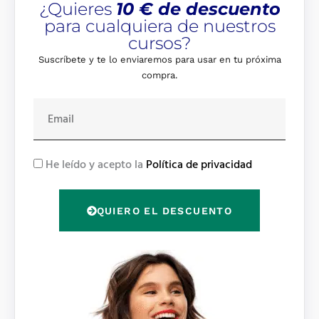
¿Quieres
10 € de descuento
para cualquiera de nuestros
cursos?
Suscríbete y te lo enviaremos para usar en tu próxima
compra.
E
m
a
i
R
He leído y acepto la
Política de privacidad
l
G
P
QUIERO EL DESCUENTO
D