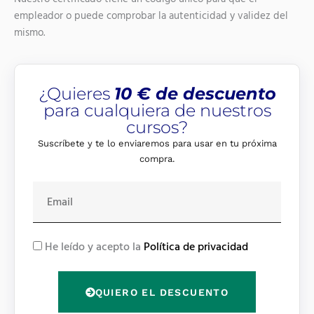
empleador o puede comprobar la autenticidad y validez del
mismo.
¿Quieres
10 € de descuento
para cualquiera de nuestros
cursos?
Suscríbete y te lo enviaremos para usar en tu próxima
compra.
E
m
a
i
R
He leído y acepto la
Política de privacidad
l
G
P
QUIERO EL DESCUENTO
D