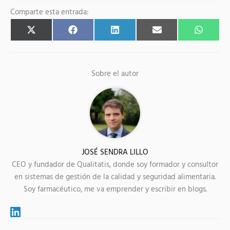
Comparte esta entrada:
Compartir
Compartir
Compartir
Compartir
Compart
X
F
L
E
W
en
en
en
en
en
(
a
i
m
h
T
c
n
a
a
w
e
k
i
t
i
b
e
l
s
t
o
d
A
Sobre el autor
t
o
I
p
e
k
n
p
r
)
JOSÉ SENDRA LILLO
CEO y fundador de Qualitatis, donde soy formador y consultor
en sistemas de gestión de la calidad y seguridad alimentaria.
Soy farmacéutico, me va emprender y escribir en blogs.