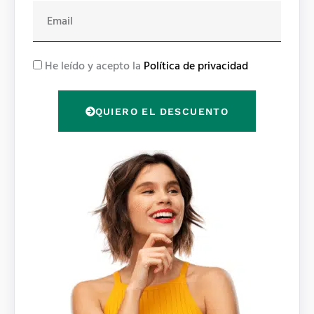
E
m
a
i
R
He leído y acepto la
Política de privacidad
l
G
P
QUIERO EL DESCUENTO
D