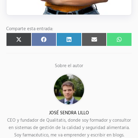
Comparte esta entrada:
Compartir
Compartir
Compartir
Compartir
Compart
X
F
L
E
W
en
en
en
en
en
(
a
i
m
h
T
c
n
a
a
w
e
k
i
t
i
b
e
l
s
t
o
d
A
Sobre el autor
t
o
I
p
e
k
n
p
r
)
JOSÉ SENDRA LILLO
CEO y fundador de Qualitatis, donde soy formador y consultor
en sistemas de gestión de la calidad y seguridad alimentaria.
Soy farmacéutico, me va emprender y escribir en blogs.