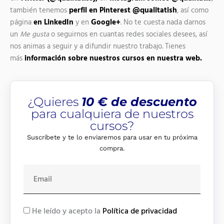
también tenemos
perfil en Pinterest @qualitatish
, así como
página
en LinkedIn
y en
Google+
. No te cuesta nada darnos
un
Me gusta
o seguirnos en cuantas redes sociales desees, así
nos animas a seguir y a difundir nuestro trabajo. Tienes
más
información sobre nuestros cursos en nuestra web.
¿Quieres
10 € de descuento
para cualquiera de nuestros
cursos?
Suscríbete y te lo enviaremos para usar en tu próxima
compra.
E
m
a
i
R
He leído y acepto la
Política de privacidad
l
G