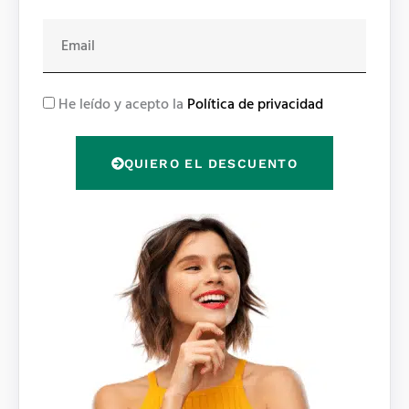
E
m
a
i
R
He leído y acepto la
Política de privacidad
l
G
P
QUIERO EL DESCUENTO
D