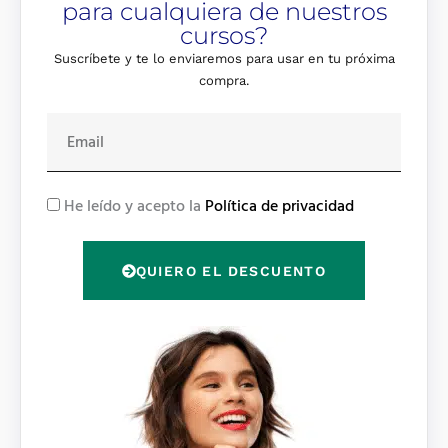
para cualquiera de nuestros
cursos?
Suscríbete y te lo enviaremos para usar en tu próxima
compra.
E
m
a
i
R
He leído y acepto la
Política de privacidad
l
G
P
QUIERO EL DESCUENTO
D