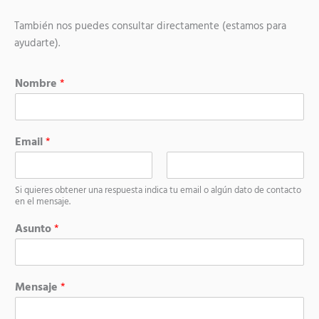
También nos puedes consultar directamente (estamos para
ayudarte).
Nombre
*
Email
*
C
C
Si quieres obtener una respuesta indica tu email o algún dato de contacto
o
o
en el mensaje.
r
n
r
f
Asunto
*
e
i
o
r
e
m
l
a
e
r
Mensaje
*
c
e
t
l
r
c