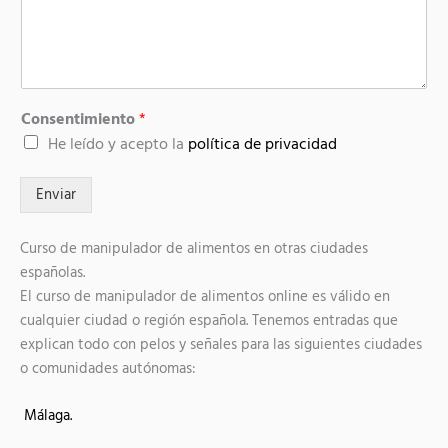
ó
o
n
r
i
r
c
e
o
o
e
l
e
Consentimiento
*
c
He leído y acepto la
política de privacidad
t
r
ó
Enviar
n
i
c
o
Curso de manipulador de alimentos en otras ciudades
españolas.
El curso de manipulador de alimentos online es válido en
cualquier ciudad o región española. Tenemos entradas que
explican todo con pelos y señales para las siguientes ciudades
o comunidades autónomas:
Málaga.