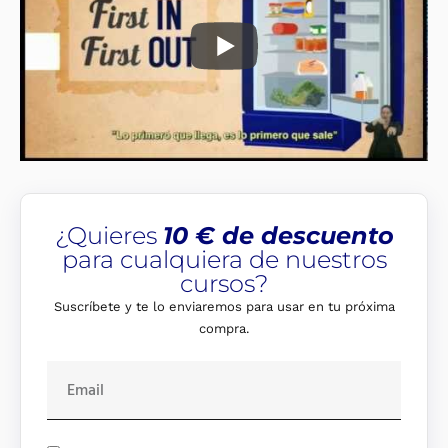
¿Quieres
10 € de descuento
para cualquiera de nuestros
cursos?
Suscríbete y te lo enviaremos para usar en tu próxima
compra.
E
m
a
i