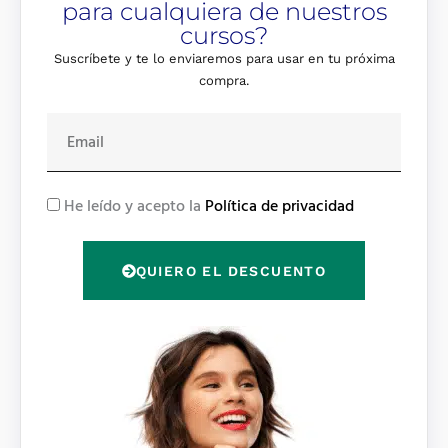
para cualquiera de nuestros
cursos?
Suscríbete y te lo enviaremos para usar en tu próxima
compra.
E
m
a
i
R
He leído y acepto la
Política de privacidad
l
G
P
QUIERO EL DESCUENTO
D