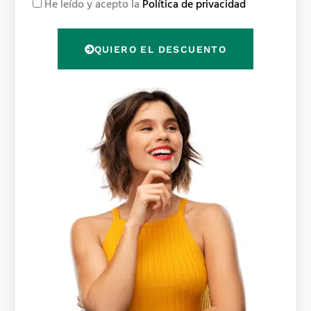
R
He leído y acepto la
Política de privacidad
l
G
P
QUIERO EL DESCUENTO
D