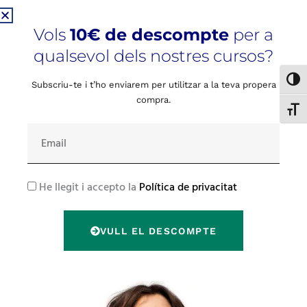
Entra
Vols
10€ de descompte
per a
Heu perdut la vostra contrasenya?
qualsevol dels nostres cursos?
Toggl
Subscriu-te i t’ho enviarem per utilitzar a la teva propera
Registra
compra.
Toggl
Email
Adreça electrònica
*
RGPD
He llegit i accepto la
Política de privacitat
S'enviarà un enllaç per establir una nova contrasenya a
la vostra adreça electrònica.
VULL EL DESCOMPTE
Tus datos personales se utilizarán para procesar tu
pedido, mejorar tu experiencia en esta web, gestionar el
acceso a tu cuenta y otros propósitos descritos en