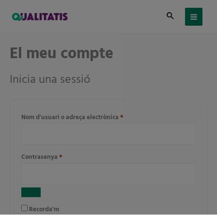
Vés
al
contingut
El meu compte
Obligatori
Obligatori
Obligatori
Inicia una sessió
Nom d'usuari o adreça electrònica
*
Contrasenya
*
Recorda'm