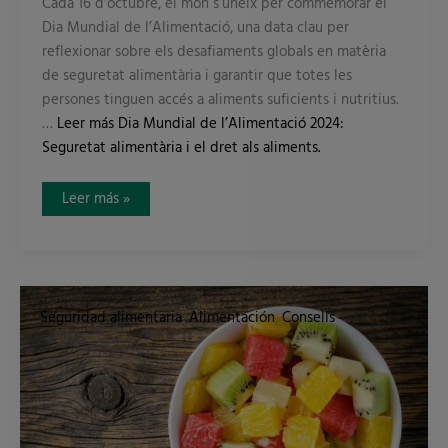
Cada 16 d’octubre, el món s’uneix per commemorar el
Dia Mundial de l’Alimentació, una data clau per
reflexionar sobre els desafiaments globals en matèria
de seguretat alimentària i garantir que totes les
persones tinguen accés a aliments suficients i nutritius.
…
Leer más
Dia Mundial de l’Alimentació 2024:
Seguretat alimentària i el dret als aliments.
Leer más »
Fruita
tallada:
Seguridad alimentaria
,
Alimentación
,
Consells
com
garantir
la
seguretat
alimentària?