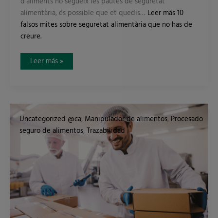
d’aliments no segueix les pautes de seguretat
alimentària, és possible que et quedis…
Leer más
10
falsos mites sobre seguretat alimentària que no has de
creure.
Leer más »
Seguretat
alimentària:
Uncategorized @ca
,
Manipulador de alimentos
,
Procesado
així
ha
seguro de alimentos
,
Trazabilidad
de
ser
la
recepció
segura
dels
aliments.