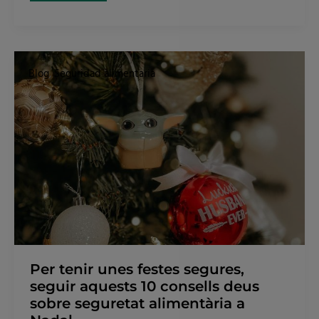
Per
tenir
Blog
,
Seguridad alimentaria
unes
festes
segures,
seguir
aquests
10
consells
deus
sobre
seguretat
alimentària
a
Nadal
.
Per tenir unes festes segures,
seguir aquests 10 consells deus
sobre seguretat alimentària a