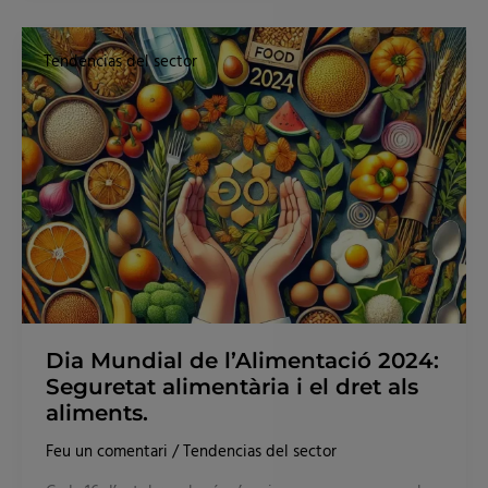
Dia
Mundial
Tendencias del sector
de
l’Alimentació
2024:
Seguretat
alimentària
i
el
dret
als
aliments.
Dia Mundial de l’Alimentació 2024:
Seguretat alimentària i el dret als
aliments.
Feu un comentari
/
Tendencias del sector