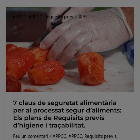
7
claus
APPCC
,
APPCC
,
Requisits previs
,
RPHT
de
seguretat
alimentària
per
al
processat
segur
d’aliments:
Els
plans
de
Requisits
previs
d’higiene
i
traçabilitat.
7 claus de seguretat alimentària
per al processat segur d’aliments:
Els plans de Requisits previs
d’higiene i traçabilitat.
Feu un comentari
/
APPCC
,
APPCC
,
Requisits previs
,