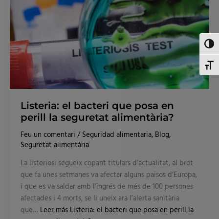
la
seguretat
alimentària?
Toggl
Toggl
Listeria: el bacteri que posa en
perill la seguretat alimentària?
Feu un comentari
/
Seguridad alimentaria
,
Blog
,
Seguretat alimentària
La listeriosi segueix copant titulars d’actualitat, al brot
que fa unes setmanes va afectar alguns països d’Europa,
i que es va saldar amb l’ingrés de més de 100 persones
afectades i 4 morts, se li uneix ara l’alerta sanitària
que…
Leer más
Listeria: el bacteri que posa en perill la