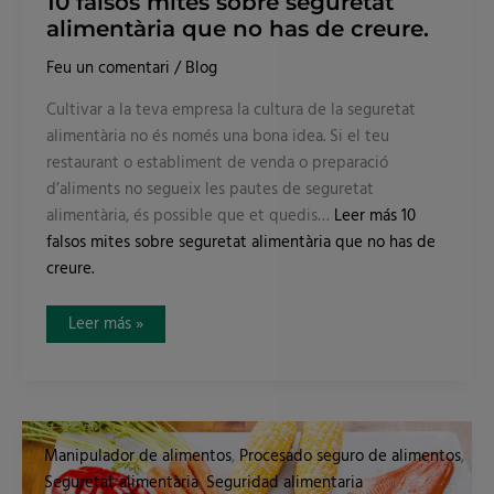
10 falsos mites sobre seguretat
alimentària que no has de creure.
Feu un comentari
/
Blog
Cultivar a la teva empresa la cultura de la seguretat
alimentària no és només una bona idea. Si el teu
restaurant o establiment de venda o preparació
d’aliments no segueix les pautes de seguretat
alimentària, és possible que et quedis…
Leer más
10
falsos mites sobre seguretat alimentària que no has de
creure.
Leer más »
10
falsos
Manipulador de alimentos
,
Procesado seguro de alimentos
,
mites
sobre
Seguretat alimentària
,
Seguridad alimentaria
seguretat