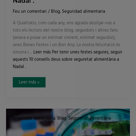
Nadal .
Feu un comentari
/
Blog
,
Seguridad alimentaria
A Qualitatis, com cada any, ens agrada desitjar-vos a
tots els lectors del nostre blog, seguidors i altres fans
(anava a posar un estimat creient, estimat seguidor),
unes Bones Festes i un Bon Any. La nostra felicitació és
sincera i…
Leer más
Per tenir unes festes segures, seguir
aquests 10 consells deus sobre seguretat alimentària a
Nadal .
Leer más »
Listeria:
el
Seguridad alimentaria
,
Blog
,
Seguretat alimentària
bacteri
que
posa
en
perill