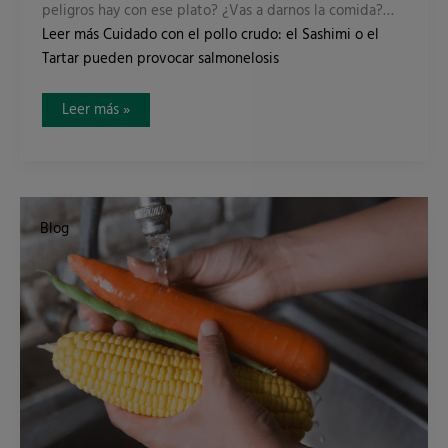
peligros hay con ese plato? ¿Vas a darnos la comida?…
Leer más
Cuidado con el pollo crudo: el Sashimi o el
Tartar pueden provocar salmonelosis
Leer más »
Factores
implicados
Blog
en
las
enfermedades
de
transmisión
alimentaria.
Estos
son
los
5
sospechosos
habituales.