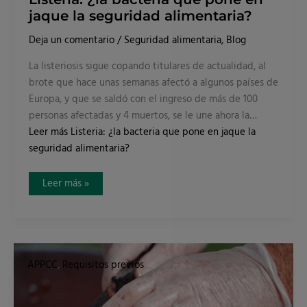
jaque la seguridad alimentaria?
Deja un comentario
/
Seguridad alimentaria
,
Blog
La listeriosis sigue copando titulares de actualidad, al
brote que hace unas semanas afectó a algunos países de
Europa, y que se saldó con el ingreso de más de 100
personas afectadas y 4 muertos, se le une ahora la…
Leer más
Listeria: ¿la bacteria que pone en jaque la
seguridad alimentaria?
Leer más »
7
claves
APPCC
,
Requisitos previos
de
seguridad
alimentaria
para
el