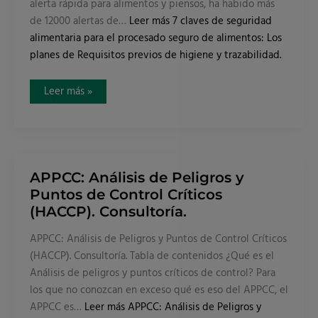
alerta rápida para alimentos y piensos, ha habido más
de 12000 alertas de…
Leer más
7 claves de seguridad
alimentaria para el procesado seguro de alimentos: Los
planes de Requisitos previos de higiene y trazabilidad.
Leer más »
APPCC:
APPCC: Análisis de Peligros y
Análisis
Puntos de Control Críticos
de
Peligros
(HACCP). Consultoría.
y
Puntos
de
APPCC: Análisis de Peligros y Puntos de Control Críticos
Control
Críticos
(HACCP). Consultoría. Tabla de contenidos ¿Qué es el
(HACCP).
Consultoría.
Análisis de peligros y puntos críticos de control? Para
los que no conozcan en exceso qué es eso del APPCC, el
APPCC es…
Leer más
APPCC: Análisis de Peligros y