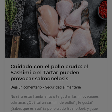
pollo
crudo:
el
Sashimi
o
el
Tartar
pueden
provocar
salmonelosis
Cuidado con el pollo crudo: el
Sashimi o el Tartar pueden
provocar salmonelosis
Deja un comentario
/
Seguridad alimentaria
No sé si estás hambriento o te gustan las innovaciones
culinarias. ¿Qué tal un sashimi de pollo? ¿Te gusta?
¿Sabes que es eso? Es pollo crudo. Bueno José, y ¿qué