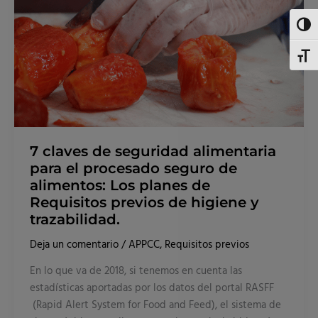
procesado
seguro
de
Altern
alimentos:
Los
planes
Alter
de
Requisitos
previos
de
higiene
y
trazabilidad.
7 claves de seguridad alimentaria
para el procesado seguro de
alimentos: Los planes de
Requisitos previos de higiene y
trazabilidad.
Deja un comentario
/
APPCC
,
Requisitos previos
En lo que va de 2018, si tenemos en cuenta las
estadísticas aportadas por los datos del portal RASFF
(Rapid Alert System for Food and Feed), el sistema de