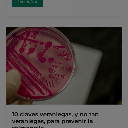
Leer más »
10
claves
Blog
veraniegas,
y
no
tan
veraniegas,
para
prevenir
la
salmonella.
10 claves veraniegas, y no tan
veraniegas, para prevenir la
salmonella.