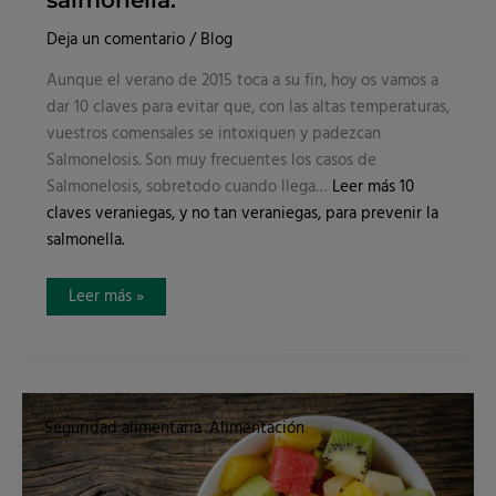
Deja un comentario
/
Blog
Aunque el verano de 2015 toca a su fin, hoy os vamos a
dar 10 claves para evitar que, con las altas temperaturas,
vuestros comensales se intoxiquen y padezcan
Salmonelosis. Son muy frecuentes los casos de
Salmonelosis, sobretodo cuando llega…
Leer más
10
claves veraniegas, y no tan veraniegas, para prevenir la
salmonella.
Leer más »
Fruta
cortada
Seguridad alimentaria
,
Alimentación
¿cómo
garantizar
la
seguridad
alimentaria?