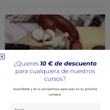
Cómo
evitar
Seguridad alimentaria
la
contaminación
cruzada
en
5
sencillos
pasos.
¿Quieres
10 € de descuento
para cualquiera de nuestros
cursos?
Cómo evitar la contaminación
Suscríbete y te lo enviaremos para usar en tu próxima
cruzada en 5 sencillos pasos.
compra.
Deja un comentario
/
Seguridad alimentaria
Email