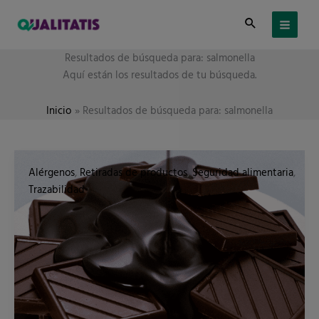
Ir
al
contenido
Resultados de búsqueda para:
salmonella
Aquí están los resultados de tu búsqueda.
Inicio
Resultados de búsqueda para: salmonella
Cuando
una
Alérgenos
,
Retiradas de productos
,
Seguridad alimentaria
,
retirada
de
Trazabilidad
producto
alimentario
afecta
a
un
alérgeno.
Todo
sobre
el
brote
de
Salmonella
de