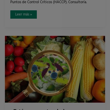
Puntos de Control Críticos (HACCP). Consultoría.
Leer más »
¿Están
aumentando
Blog
las
enfermedades
de
transmisión
alimentaria?
Cómo
evitarlas.