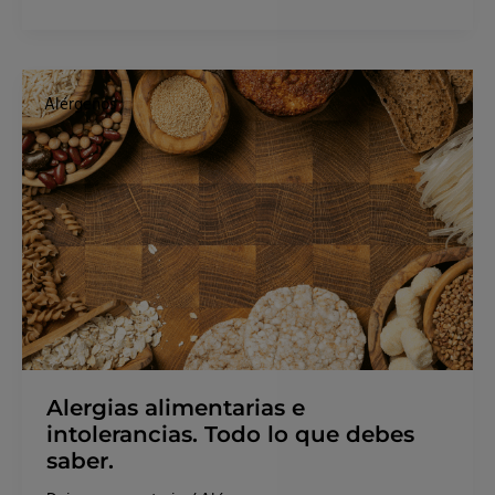
Alergias
alimentarias
Alérgenos
e
intolerancias.
Todo
lo
que
debes
saber.
Alergias alimentarias e
intolerancias. Todo lo que debes
saber.