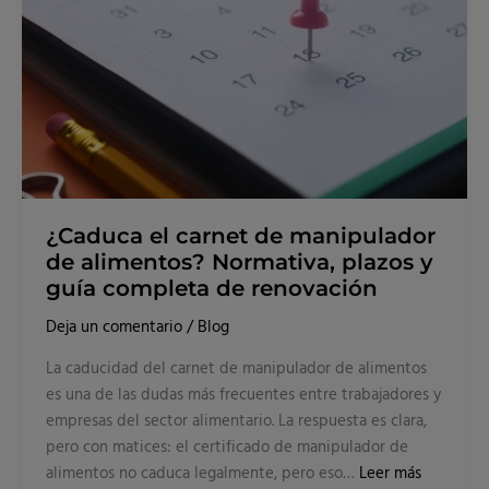
alimentos?
Normativa,
plazos
y
guía
completa
de
renovación
¿Caduca el carnet de manipulador
de alimentos? Normativa, plazos y
guía completa de renovación
Deja un comentario
/
Blog
La caducidad del carnet de manipulador de alimentos
es una de las dudas más frecuentes entre trabajadores y
empresas del sector alimentario. La respuesta es clara,
pero con matices: el certificado de manipulador de
alimentos no caduca legalmente, pero eso…
Leer más