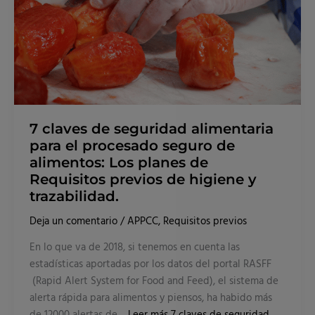
de
alimentos:
Los
planes
de
Requisitos
previos
de
higiene
y
trazabilidad.
7 claves de seguridad alimentaria
para el procesado seguro de
alimentos: Los planes de
Requisitos previos de higiene y
trazabilidad.
Deja un comentario
/
APPCC
,
Requisitos previos
En lo que va de 2018, si tenemos en cuenta las
estadísticas aportadas por los datos del portal RASFF
(Rapid Alert System for Food and Feed), el sistema de
alerta rápida para alimentos y piensos, ha habido más