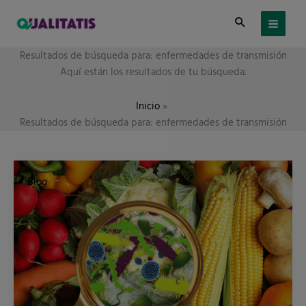
Ir
al
contenido
Resultados de búsqueda para:
enfermedades de transmisión
Aquí están los resultados de tu búsqueda.
Inicio
Resultados de búsqueda para: enfermedades de transmisión
¿Están
aumentando
Blog
las
enfermedades
de
transmisión
alimentaria?
Cómo
evitarlas.