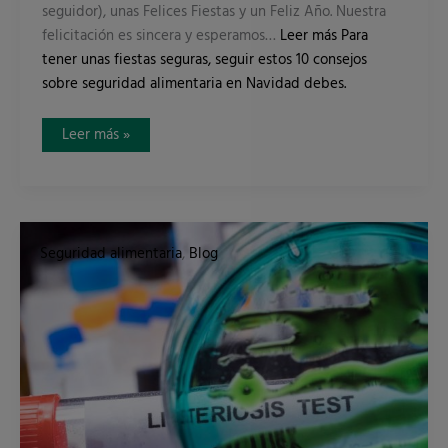
seguidor), unas Felices Fiestas y un Feliz Año. Nuestra
felicitación es sincera y esperamos…
Leer más
Para
tener unas fiestas seguras, seguir estos 10 consejos
sobre seguridad alimentaria en Navidad debes.
Leer más »
Listeria:
¿la
Seguridad alimentaria
,
Blog
bacteria
que
pone
en
jaque
la
seguridad
alimentaria?