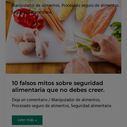
falsos
Manipulador de alimentos
,
Procesado seguro de alimentos
,
mitos
sobre
Seguridad alimentaria
seguridad
alimentaria
que
no
debes
creer.
10 falsos mitos sobre seguridad
alimentaria que no debes creer.
Deja un comentario
/
Manipulador de alimentos
,
Procesado seguro de alimentos
,
Seguridad alimentaria
Leer más »