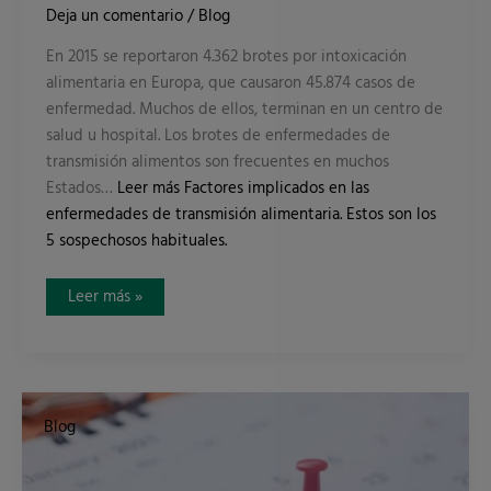
Deja un comentario
/
Blog
En 2015 se reportaron 4.362 brotes por intoxicación
alimentaria en Europa, que causaron 45.874 casos de
enfermedad. Muchos de ellos, terminan en un centro de
salud u hospital. Los brotes de enfermedades de
transmisión alimentos son frecuentes en muchos
Estados…
Leer más
Factores implicados en las
enfermedades de transmisión alimentaria. Estos son los
5 sospechosos habituales.
Leer más »
¿Caduca
el
Blog
carnet
de
manipulador
de