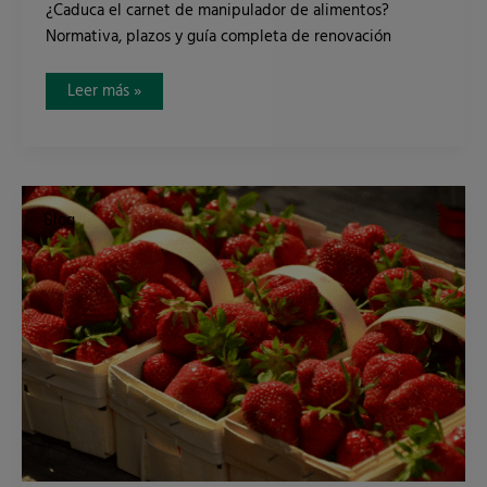
¿Caduca el carnet de manipulador de alimentos?
Normativa, plazos y guía completa de renovación
Leer más »
Fresas
y
Blog
hepatitis
A:
todo
lo
que
debes
saber