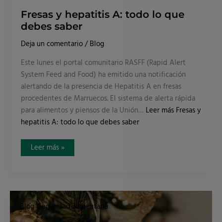
Fresas y hepatitis A: todo lo que
debes saber
Deja un comentario
/
Blog
Este lunes el portal comunitario RASFF (Rapid Alert
System Feed and Food) ha emitido una notificación
alertando de la presencia de Hepatitis A en fresas
procedentes de Marruecos. El sistema de alerta rápida
para alimentos y piensos de la Unión…
Leer más
Fresas y
hepatitis A: todo lo que debes saber
Leer más »
Para
tener
Blog
,
Seguridad alimentaria
unas
fiestas
seguras,