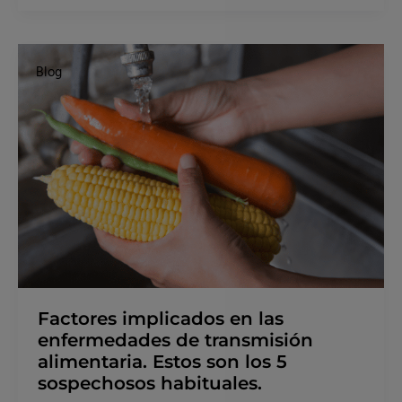
Factores
implicados
Blog
en
las
enfermedades
de
transmisión
alimentaria.
Estos
son
los
5
sospechosos
habituales.
Factores implicados en las
enfermedades de transmisión
alimentaria. Estos son los 5
sospechosos habituales.