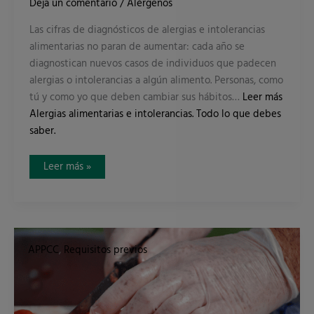
Deja un comentario
/
Alérgenos
Las cifras de diagnósticos de alergias e intolerancias
alimentarias no paran de aumentar: cada año se
diagnostican nuevos casos de individuos que padecen
alergias o intolerancias a algún alimento. Personas, como
tú y como yo que deben cambiar sus hábitos…
Leer más
Alergias alimentarias e intolerancias. Todo lo que debes
saber.
Leer más »
7
claves
APPCC
,
Requisitos previos
de
seguridad
alimentaria
para
el
procesado
seguro