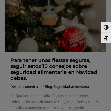
seguir
estos
10
consejos
sobre
seguridad
alimentaria
en
Altern
Navidad
debes.
Alter
Para tener unas fiestas seguras,
seguir estos 10 consejos sobre
seguridad alimentaria en Navidad
debes.
Deja un comentario
/
Blog
,
Seguridad alimentaria
En Qualitatis, como cada año, nos gusta desearos a
todos los lectores de nuestro blog, seguidores y demás
fans (iba a poner un querido creyente, querido